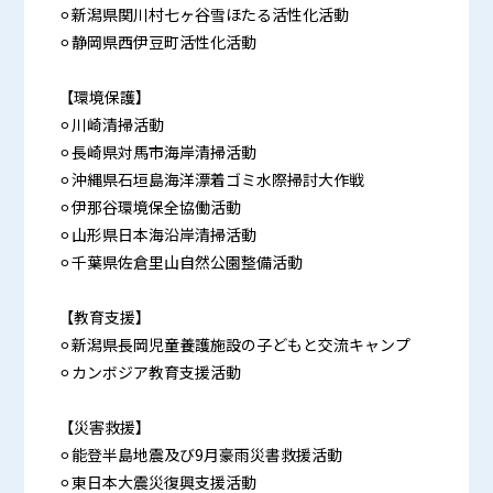
⚪︎新潟県関川村七ヶ谷雪ほたる活性化活動
⚪︎静岡県西伊豆町活性化活動
【環境保護】
⚪︎川崎清掃活動
⚪︎長崎県対馬市海岸清掃活動
⚪︎沖縄県石垣島海洋漂着ゴミ水際掃討大作戦
⚪︎伊那谷環境保全協働活動
⚪︎山形県日本海沿岸清掃活動
⚪︎千葉県佐倉里山自然公園整備活動
【教育支援】
⚪︎新潟県長岡児童養護施設の子どもと交流キャンプ
⚪︎カンボジア教育支援活動
【災害救援】
⚪︎能登半島地震及び9月豪雨災書救援活動
⚪︎東日本大震災復興支援活動