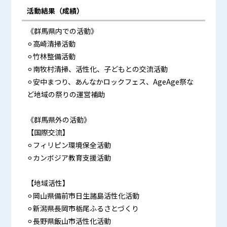
活動結果（成績）
《群馬県内での活動》
⚪︎高崎清掃活動
⚪︎竹林整備活動
⚪︎南牧村清掃、活性化、子どもとの交流活動
⚪︎安中まつり、あんなかロックフェス、AgeAge祭な
ど地域の祭りの運営補助
《群馬県外の活動》
【国際交流】
⚪︎フィリピン環境保全活動
⚪︎カンボジア教育支援活動
【地域活性】
⚪︎岡山県備前市日生諸島活性化活動
⚪︎新潟県長岡市栃尾ふるさとづくり
⚪︎長野県飯山市活性化活動