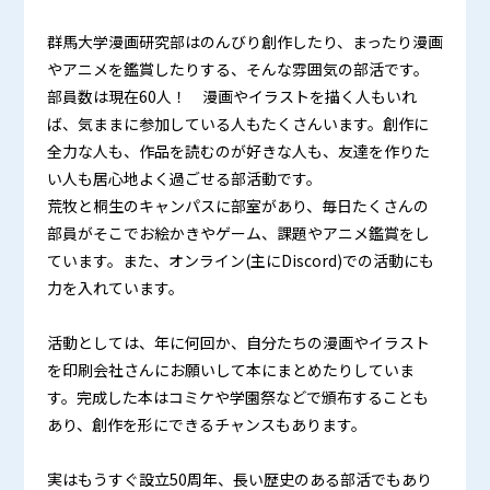
群馬大学漫画研究部はのんびり創作したり、まったり漫画
やアニメを鑑賞したりする、そんな雰囲気の部活です。
部員数は現在60人！ 漫画やイラストを描く人もいれ
ば、気ままに参加している人もたくさんいます。創作に
全力な人も、作品を読むのが好きな人も、友達を作りた
い人も居心地よく過ごせる部活動です。
荒牧と桐生のキャンパスに部室があり、毎日たくさんの
部員がそこでお絵かきやゲーム、課題やアニメ鑑賞をし
ています。また、オンライン(主にDiscord)での活動にも
力を入れています。
活動としては、年に何回か、自分たちの漫画やイラスト
を印刷会社さんにお願いして本にまとめたりしていま
す。完成した本はコミケや学園祭などで頒布することも
あり、創作を形にできるチャンスもあります。
実はもうすぐ設立50周年、長い歴史のある部活でもあり